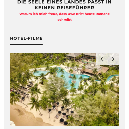
DIE SEELE EINES LANDES PASST IN
KEINEN REISEFÜHRER
Warum ich mich freue, dass Uwe Krist heute Romane
A
schreibt
HOTEL-FILME