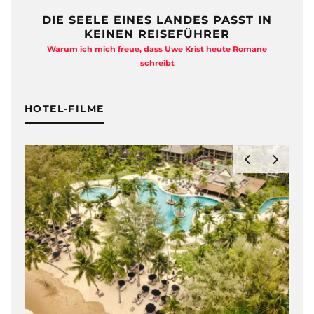
DIE SEELE EINES LANDES PASST IN
KEINEN REISEFÜHRER
Warum ich mich freue, dass Uwe Krist heute Romane
A
schreibt
HOTEL-FILME