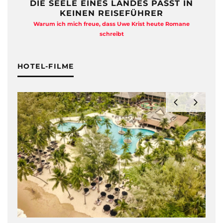
DIE SEELE EINES LANDES PASST IN
KEINEN REISEFÜHRER
Warum ich mich freue, dass Uwe Krist heute Romane
A
schreibt
HOTEL-FILME