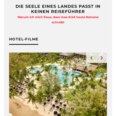
DIE SEELE EINES LANDES PASST IN
KEINEN REISEFÜHRER
Warum ich mich freue, dass Uwe Krist heute Romane
A
schreibt
HOTEL-FILME