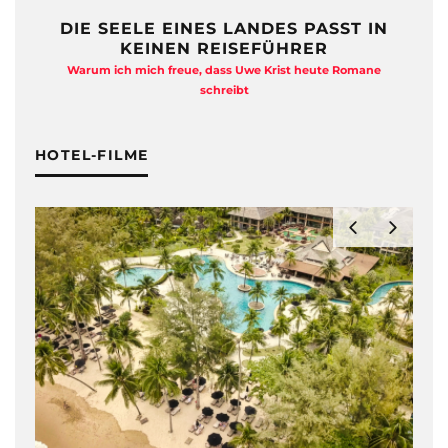
DIE SEELE EINES LANDES PASST IN
KEINEN REISEFÜHRER
Warum ich mich freue, dass Uwe Krist heute Romane
A
schreibt
HOTEL-FILME