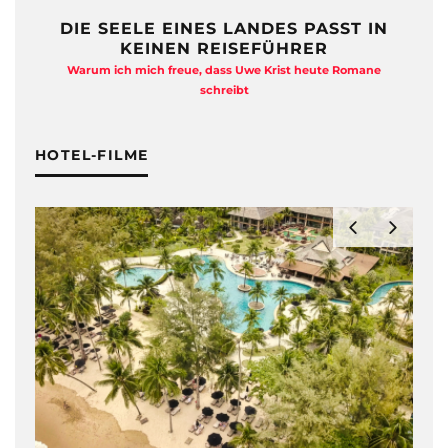
DIE SEELE EINES LANDES PASST IN
KEINEN REISEFÜHRER
Warum ich mich freue, dass Uwe Krist heute Romane
A
schreibt
HOTEL-FILME