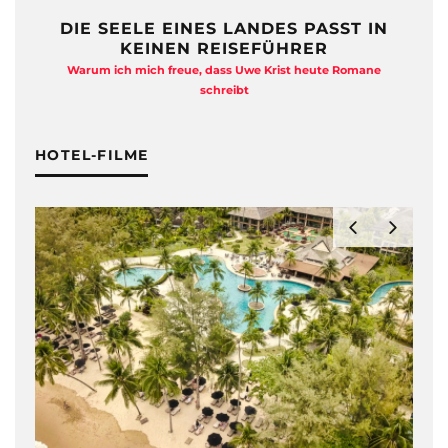
DIE SEELE EINES LANDES PASST IN
KEINEN REISEFÜHRER
Warum ich mich freue, dass Uwe Krist heute Romane
A
schreibt
HOTEL-FILME