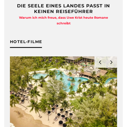
DIE SEELE EINES LANDES PASST IN
KEINEN REISEFÜHRER
Warum ich mich freue, dass Uwe Krist heute Romane
A
schreibt
HOTEL-FILME