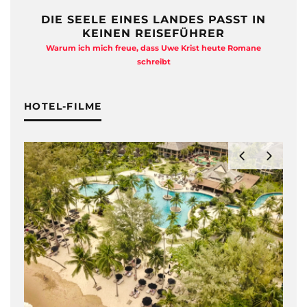
DIE SEELE EINES LANDES PASST IN
KEINEN REISEFÜHRER
Warum ich mich freue, dass Uwe Krist heute Romane
A
schreibt
HOTEL-FILME