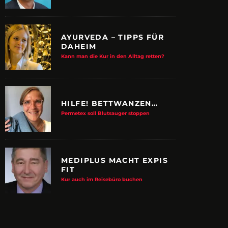
AYURVEDA – TIPPS FÜR
DAHEIM
Kann man die Kur in den Alltag retten?
HILFE! BETTWANZEN…
Permetex soll Blutsauger stoppen
MEDIPLUS MACHT EXPIS
FIT
E ALBTRAUM-MACHER
ZUPANCIC TROTZT 
Kur auch im Reisebüro buchen
KULTUR
arn-System werden Reisen sicherer
VDRJ ehrt Print-Pionier mit 