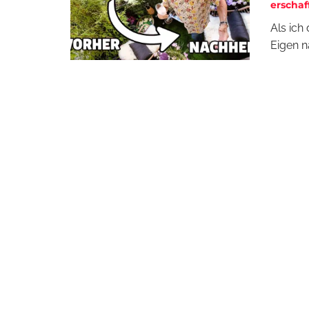
erschaf
Als ich
Eigen n