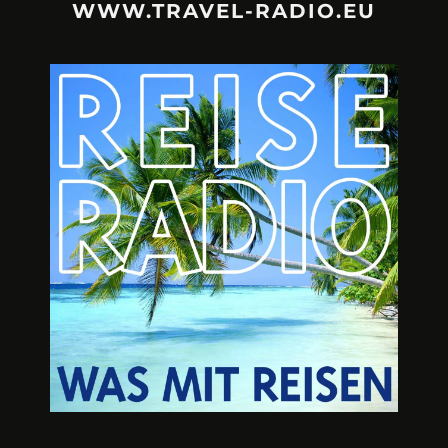
WWW.TRAVEL-RADIO.EU
URLAUBSFRUST – IST REISEN
A3M – DI
KAPUTT?
Mit Krisen-Frühw
Philipp Laage „Travel is broken“ - Wege aus der
Urlaubsfalle