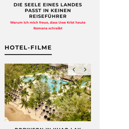
DIE SEELE EINES LANDES
FREIHEI
PASST IN KEINEN
QUAD
REISEFÜHRER
Anja Kocherscheid
Warum ich mich freue, dass Uwe Krist heute
Ausst
Romane schreibt
HOTEL-FILME