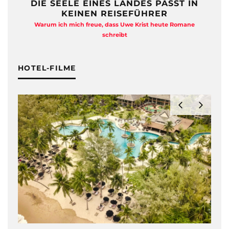
DIE SEELE EINES LANDES PASST IN
KEINEN REISEFÜHRER
Warum ich mich freue, dass Uwe Krist heute Romane
A
schreibt
HOTEL-FILME