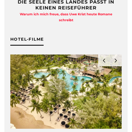
DIE SEELE EINES LANDES PASST IN
KEINEN REISEFÜHRER
Warum ich mich freue, dass Uwe Krist heute Romane
A
schreibt
HOTEL-FILME