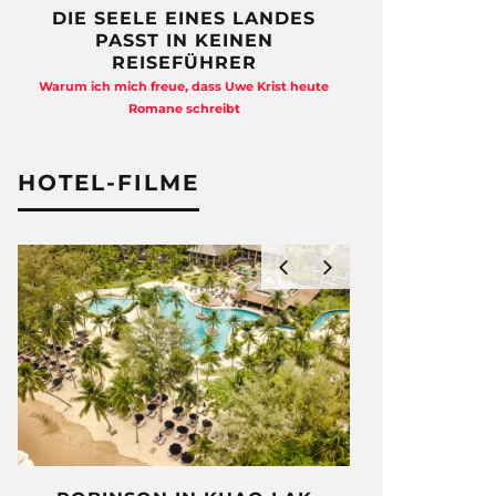
DIE SEELE EINES LANDES
FREIHEI
PASST IN KEINEN
QUAD
REISEFÜHRER
Anja Kocherscheid
Warum ich mich freue, dass Uwe Krist heute
Ausst
Romane schreibt
HOTEL-FILME