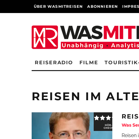
ÜBER WASMITREISEN
ABONNIEREN
IMPRE
REISERADIO
FILME
TOURISTIK
REISEN IM ALT
REI
Was Se
HÖR-
CHECK
Reisen 