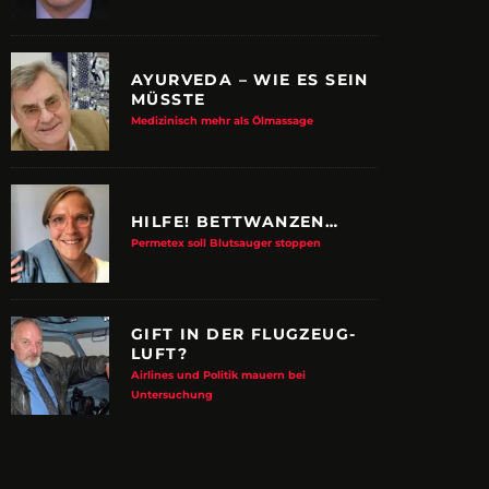
AYURVEDA – WIE ES SEIN
MÜSSTE
Medizinisch mehr als Ölmassage
HILFE! BETTWANZEN…
Permetex soll Blutsauger stoppen
GIFT IN DER FLUGZEUG-
LUFT?
Airlines und Politik mauern bei
E ALBTRAUM-MACHER
ZUPANCIC TROTZT 
Untersuchung
KULTUR
arn-System werden Reisen sicherer
VDRJ ehrt Print-Pionier mit 