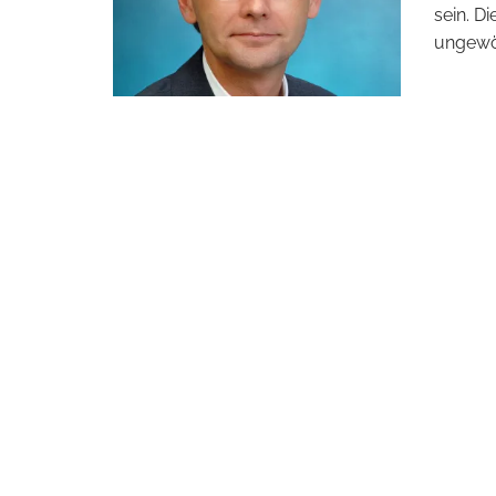
sein. D
ungewö