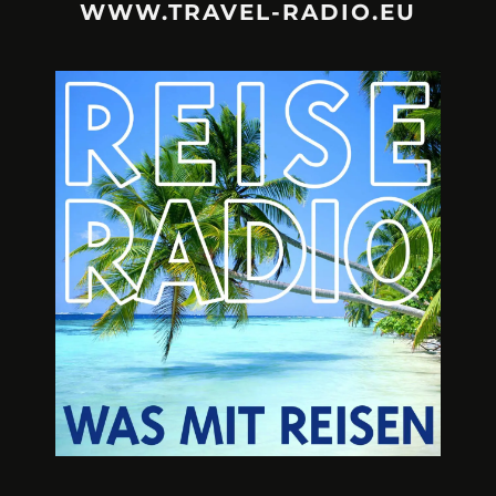
WWW.TRAVEL-RADIO.EU
URLAUBSFRUST – IST REISEN
A3M – DI
KAPUTT?
Mit Krisen-Frühw
Philipp Laage „Travel is broken“ - Wege aus der
Urlaubsfalle