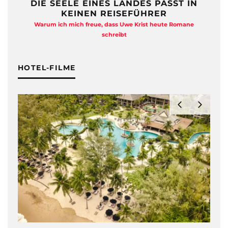
DIE SEELE EINES LANDES PASST IN
KEINEN REISEFÜHRER
Warum ich mich freue, dass Uwe Krist heute Romane
A
schreibt
HOTEL-FILME