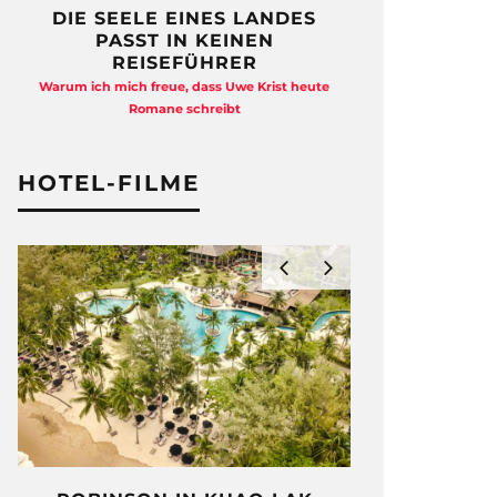
DIE SEELE EINES LANDES
FREIHEI
PASST IN KEINEN
QUAD
REISEFÜHRER
Anja Kocherscheid
Warum ich mich freue, dass Uwe Krist heute
Ausst
Romane schreibt
HOTEL-FILME