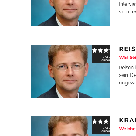
Intervi
veröffen
REI
Was Se
HÖR-
CHECK
Reisen 
sein. D
ungewö
KRA
Welche 
HÖR-
CHECK