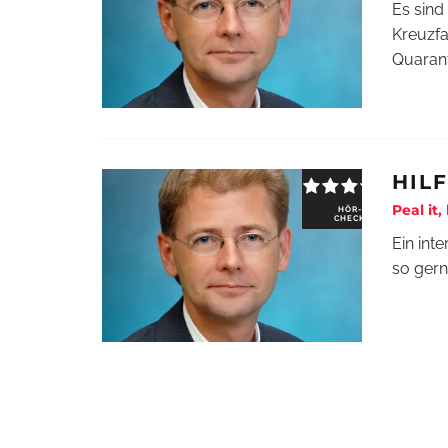
Es sind
Kreuzfa
Quarant
HIL
Peal it,
HÖR-
CHECK
Ein int
so gern