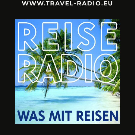
WWW.TRAVEL-RADIO.EU
URLAUBSFRUST – IST REISEN
A3M – DI
KAPUTT?
Mit Krisen-Frühw
Philipp Laage „Travel is broken“ - Wege aus der
Urlaubsfalle