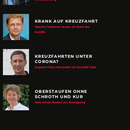
KRANK AUF KREUZFAHRT
Welche Gefahren lauern an Bord der
Schiffe
KREUZFAHRTEN UNTER
CORONA?
Experte Franz Neumeier im Touristik Talk
OBERSTAUFEN OHNE
SCHROTH UND KUR
E ALBTRAUM-MACHER
ZUPANCIC TROTZT 
Vom reinen Baden zur Bewegung
KULTUR
arn-System werden Reisen sicherer
VDRJ ehrt Print-Pionier mit 