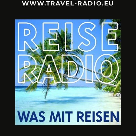
WWW.TRAVEL-RADIO.EU
URLAUBSFRUST – IST REISEN
A3M – DI
KAPUTT?
Mit Krisen-Frühw
Philipp Laage „Travel is broken“ - Wege aus der
Urlaubsfalle