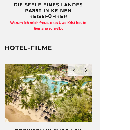
DIE SEELE EINES LANDES
FREIHEI
PASST IN KEINEN
QUAD
REISEFÜHRER
Anja Kocherscheid
Warum ich mich freue, dass Uwe Krist heute
Ausst
Romane schreibt
HOTEL-FILME