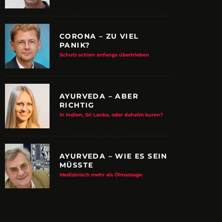
CORONA – ZU VIEL
PANIK?
Schutz schien anfangs übertrieben
AYURVEDA – ABER
RICHTIG
In Indien, Sri Lanka, oder daheim kuren?
AYURVEDA – WIE ES SEIN
MÜSSTE
E ALBTRAUM-MACHER
ZUPANCIC TROTZT 
Medizinisch mehr als Ölmassage
KULTUR
arn-System werden Reisen sicherer
VDRJ ehrt Print-Pionier mit 