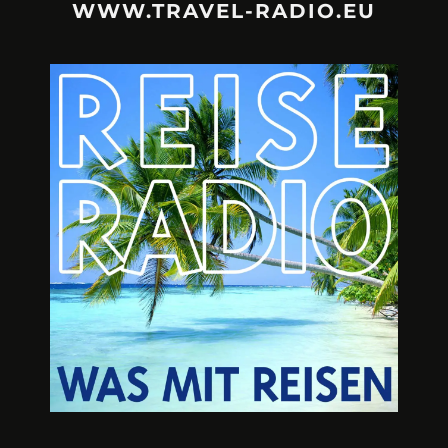
WWW.TRAVEL-RADIO.EU
URLAUBSFRUST – IST REISEN
A3M – DI
KAPUTT?
Mit Krisen-Frühw
Philipp Laage „Travel is broken“ - Wege aus der
Urlaubsfalle