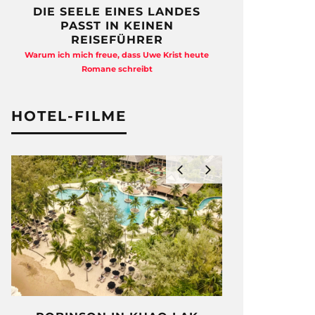
DIE SEELE EINES LANDES
FREIHEI
PASST IN KEINEN
QUAD
REISEFÜHRER
Anja Kocherscheid
Warum ich mich freue, dass Uwe Krist heute
Ausst
Romane schreibt
HOTEL-FILME