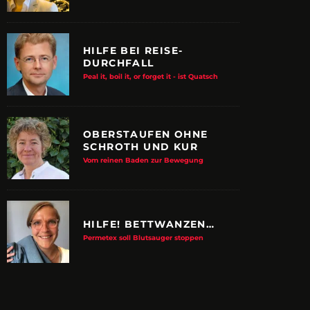
HILFE BEI REISE-
DURCHFALL
Peal it, boil it, or forget it - ist Quatsch
OBERSTAUFEN OHNE
SCHROTH UND KUR
Vom reinen Baden zur Bewegung
HILFE! BETTWANZEN…
Permetex soll Blutsauger stoppen
E ALBTRAUM-MACHER
ZUPANCIC TROTZT 
KULTUR
arn-System werden Reisen sicherer
VDRJ ehrt Print-Pionier mit 