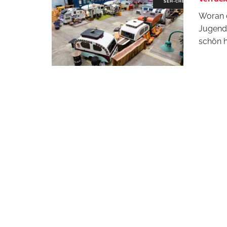
SEH-CHECK
Woran d
Jugendh
schön h