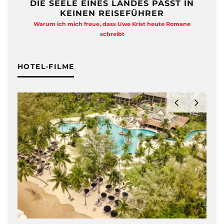
DIE SEELE EINES LANDES PASST IN
KEINEN REISEFÜHRER
Warum ich mich freue, dass Uwe Krist heute Romane
A
schreibt
HOTEL-FILME