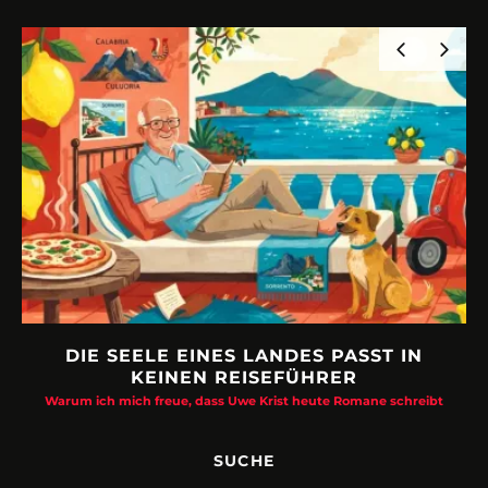
 LANDES PASST IN
URLAUBSFRUST – IST R
ISEFÜHRER
Philipp Laage „Travel is broken“ - W
e Krist heute Romane schreibt
SUCHE