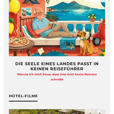
S PASST IN
FREIHEIT AUF ZWÖLF
HRER
QUADRATMETERN
ist heute Romane
Anja Kocherscheidts „Lasterleben“ ist kein Ausst
Kitsch
HOTEL-FILME