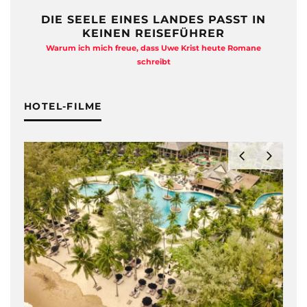
DIE SEELE EINES LANDES PASST IN
KEINEN REISEFÜHRER
Warum ich mich freue, dass Uwe Krist heute Romane
A
schreibt
HOTEL-FILME