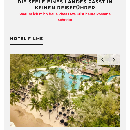
DIE SEELE EINES LANDES PASST IN
KEINEN REISEFÜHRER
Warum ich mich freue, dass Uwe Krist heute Romane
A
schreibt
HOTEL-FILME