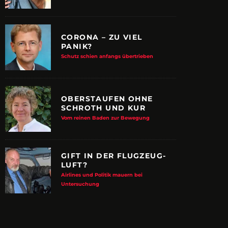
CORONA – ZU VIEL
PANIK?
Schutz schien anfangs übertrieben
OBERSTAUFEN OHNE
SCHROTH UND KUR
Vom reinen Baden zur Bewegung
GIFT IN DER FLUGZEUG-
LUFT?
Airlines und Politik mauern bei
E ALBTRAUM-MACHER
ZUPANCIC TROTZT 
Untersuchung
KULTUR
arn-System werden Reisen sicherer
VDRJ ehrt Print-Pionier mit 