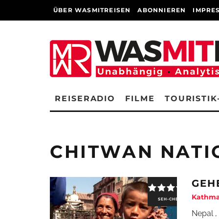
ÜBER WASMITREISEN
ABONNIEREN
IMPRE
REISERADIO
FILME
TOURISTIK
CHITWAN NATI
GEH
Kathma
SEH-CHECK
Nepal ,