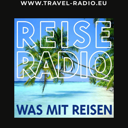
WWW.TRAVEL-RADIO.EU
URLAUBSFRUST – IST REISEN
A3M – DI
KAPUTT?
Mit Krisen-Frühw
Philipp Laage „Travel is broken“ - Wege aus der
Urlaubsfalle