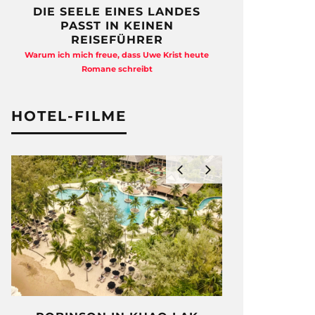
DIE SEELE EINES LANDES
FREIHEI
PASST IN KEINEN
QUAD
REISEFÜHRER
Anja Kocherscheid
Warum ich mich freue, dass Uwe Krist heute
Ausst
Romane schreibt
HOTEL-FILME