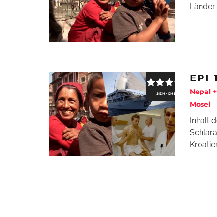
Länder 
EPI 
Nepal +
SEH-CHECK
Mosel
Inhalt 
Schlara
Kroatie