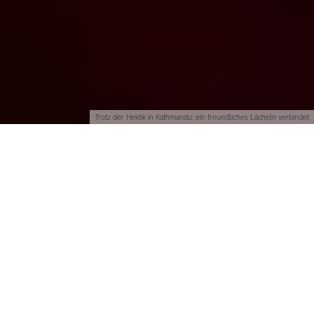
Trotz der Hektik in Kathmandu: ein freundliches Lächeln verbindet
Nepal , am Fuß des Himalaya gelegen, ist eines der ärmsten
Länder der Welt. Nach objektiven Maßstäben lebt fast die
Hälfte der Bevölkerung unterhalb der Armutsgrenze. Und doch
werden fast alle, die dort gewesen sind, nach ihrer Rückkehr
schwärmen, einen Blick ins Paradies geworfen zu haben…
Vielleicht ist es die Lage am Fuß des höchsten Gebirges der
Welt, aber sicher auch die Liebenswürdigkeit der Menschen, die
manches überdecken, was dem westlichen Besucher in seiner
Ursprünglichkeit eh „pittoresk“ vorkommt…
Dabei sind die Nepali durchaus nicht nur friedlich. 1990 gab es