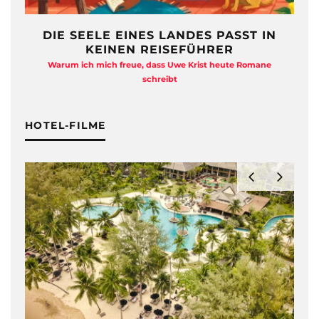
DIE SEELE EINES LANDES PASST IN
KEINEN REISEFÜHRER
Warum ich mich freue, dass Uwe Krist heute Romane
A
schreibt
HOTEL-FILME