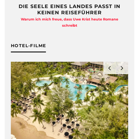
DIE SEELE EINES LANDES PASST IN
KEINEN REISEFÜHRER
Warum ich mich freue, dass Uwe Krist heute Romane
A
schreibt
HOTEL-FILME