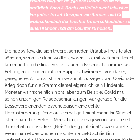
Erlebnis beginnt ab 350.000 Dollar. Pro Nacht
natürlich. Food & Drinks natürlich nicht inklusive.
Für jeden Travel-Designer von Airtours und Co
wahrscheinlich der feuchte Traum schlechthin, so
einen Kunden mal am Counter zu haben…
Die happy few, die sich theoretisch jeden Urlaubs-Preis leisten
könnten, wenn sie denn wollten, waren – ja, mit welchem Recht,
lamentiert da die linke Seele – auch in Krisenzeiten immer wie
Fettaugen, die oben auf der Suppe schwimmen. Von daher,
gesegnetes Airtours, ist man versucht, zu sagen; war Covid oder
Krieg doch für die Stammklientel eigentlich kein Hindernis.
Monetär wahrscheinlich nicht, aber zum Beispiel Covid mit
seinen unzähligen Reisebeschränkungen war gerade für die
Besserverdienenden psychologisch eine echte
Herausforderung. Denn auf einmal galt nicht mehr: Ihr Wunsch
ist mir natürlich Befehl… Menschen, die es gewohnt waren seit
Jahrzehnten, dass
kein „Nein“ oder „geht nicht“ akzeptabel ist,
wenn man etwas buchen möchte, da Geld schließlich