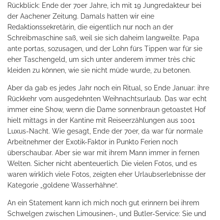
Rückblick: Ende der 70er Jahre, ich mit 19 Jungredakteur bei
der Aachener Zeitung. Damals hatten wir eine
Redaktionssekretärin, die eigentlich nur noch an der
Schreibmaschine saß, weil sie sich daheim langweilte. Papa
ante portas, sozusagen, und der Lohn fürs Tippen war für sie
eher Taschengeld, um sich unter anderem immer très chic
kleiden zu können, wie sie nicht müde wurde, zu betonen.
Aber da gab es jedes Jahr noch ein Ritual, so Ende Januar: ihre
Rückkehr vom ausgedehnten Weihnachtsurlaub. Das war echt
immer eine Show, wenn die Dame sonnenbraun getoastet Hof
hielt mittags in der Kantine mit Reiseerzählungen aus 1001
Luxus-Nacht. Wie gesagt, Ende der 70er, da war für normale
Arbeitnehmer der Exotik-Faktor in Punkto Ferien noch
überschaubar. Aber sie war mit ihrem Mann immer in fernen
Welten. Sicher nicht abenteuerlich. Die vielen Fotos, und es
waren wirklich viele Fotos, zeigten eher Urlaubserlebnisse der
Kategorie „goldene Wasserhähne“.
An ein Statement kann ich mich noch gut erinnern bei ihrem
Schwelgen zwischen Limousinen-, und Butler-Service: Sie und