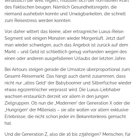
verlässlich die Welt regiert, mussten sich der normativen Kraft
des Faktischen beugen. Nämlich Gesundheitsregeln, die
niemand aushebeln konnte und Unwägbarkeiten, die schnell
zum Reisestress werden konnten.
Von daher wittert das kleine, aber ertragreiche Luxus-Reise-
Segment seit einigen Monaten wieder Morgenluft. Jetzt darf
man wieder schwelgen, auch das Angebot ist zurück auf dem
Markt – und Geld ist schließlich genug vorhanden wegen des
einen oder anderen ausgefallenen Urlaubs der letzten Jahre.
Bei Airtours steigen gerade die Umsätze überproportional zum
Gesamt-Reisemarkt. Das hängt auch damit zusammen, dass
nicht nur „altes Geld“ der Babyboomer und Silberfüchse wieder
etwas egozentrischer verprasst wird. Die Luxus-Liebhaber
wachsen erstaunlich derzeit vor allem in den jungen
Zielgruppen. Ob nun die „Modernen“ der Generation X oder die
„Hungrigen“ der Millenials – sie alle wollen vor allem exklusive
Erlebnisse, die nicht schon jeder im Bekanntenkreis gemacht
hat.
Und die Generation Z, also die 16 bis 27jährigen? Menschen, für