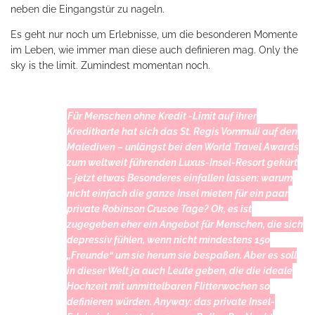
neben die Eingangstür zu nageln.
Es geht nur noch um Erlebnisse, um die besonderen Momente
im Leben, wie immer man diese auch definieren mag. Only the
sky is the limit. Zumindest momentan noch.
Für Menschen ohne Kredit -Limit auf ihrer
Kreditkarte hat sich das
St. Regis Vommuli auf den
Malediven
– unlängst bei den World Travel Awards
zum weltweit führenden Luxus-Insel-Resort gekürt
– jetzt etwas Besonderes einfallen lassen: warum
nicht einfach die ganze Insel mieten für ein paar
private Robinson Crusoe Tage? Ok, es ist
zugegeben eher ein Angebot für Menschen, die sich
depressiv fühlen, wenn nicht mindestens 150
„Freunde“ um sie herum sie bespaßen. Aber es soll
in dieser Welt ja auch Leute geben, die die ideale
Hochzeit mit unmittelbaren Flitterwochen so
definieren würden. Anyway: das private Insel-