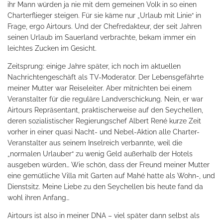
ihr Mann würden ja nie mit dem gemeinen Volk in so einen
Charterflieger steigen. Für sie käme nur „Urlaub mit Linie“ in
Frage, ergo Airtours. Und der Chefredakteur, der seit Jahren
seinen Urlaub im Sauerland verbrachte, bekam immer ein
leichtes Zucken im Gesicht.
Zeitsprung: einige Jahre später, ich noch im aktuellen
Nachrichtengeschäft als TV-Moderator. Der Lebensgefährte
meiner Mutter war Reiseleiter. Aber mitnichten bei einem
Veranstalter für die reguläre Landverschickung. Nein, er war
Airtours Repräsentant, praktischerweise auf den Seychellen,
deren sozialistischer Regierungschef Albert René kurze Zeit
vorher in einer quasi Nacht- und Nebel-Aktion alle Charter-
Veranstalter aus seinem Inselreich verbannte, weil die
„normalen Urlauber“ zu wenig Geld außerhalb der Hotels
ausgeben würden… Wie schön, dass der Freund meiner Mutter
eine gemütliche Villa mit Garten auf Mahé hatte als Wohn-, und
Dienstsitz. Meine Liebe zu den Seychellen bis heute fand da
wohl ihren Anfang…
Airtours ist also in meiner DNA – viel später dann selbst als