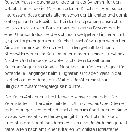
Reisejournalist – durchaus eingebrannt als Synonym für den
Urlaubstraum, wie im Märchen oder im Kitschfilm. Aber schon
interessant, dass damals alleine schon der Linienflug und damit
einhergehend die Flexibilität bei der Reiseplanung ausreichte,
um „exklusiv“ zu sein. Baustein war halt etwas Besonderes in
einer Urlaubs-Industrie, die sich noch weitgehend in Ferien mit
7, 14, 21 Tagen organisierte. Solche Einschränkungen waren bei
Airtours undenkbar. Kombiniert mit den gefühlt fast nur 5-
Sterne-Herbergen im Katalog agierte man in seiner High-End-
Nische. Und die Gäste pappten stolz den dunkelblauen
Kofferanhänger ans Gepäck. Nebenbei, untrügliches Signal für
potentielle Langfinger beim Flughafen-Umladen, dass in der
Hartschale oder dem Louis-Vuitton-Behälter nicht nur
Billigkram zusammengelegt sein dürfte…
Der Koffer-Anhänger ist mittlerweile schwarz und edel. Der
Veranstalter, mittlerweile Teil der TUI, noch edler. Über Sterne
redet man gar nicht mehr, die setzt man im übertragenen Sinne
voraus, weil es etliche Herbergen gibt im Portfolio für 5000
Euro plus pro Nacht, bei denen es sich eine Behörde nie getraut
hätte, allein nach amtlicher Kriterien-Strichliste Hotelsterne