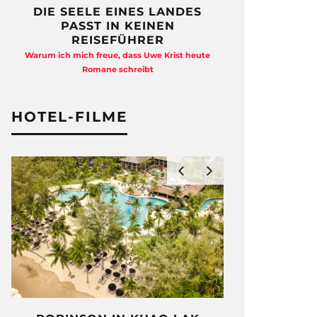
DIE SEELE EINES LANDES
FREIHEI
PASST IN KEINEN
QUAD
REISEFÜHRER
Anja Kocherscheid
Warum ich mich freue, dass Uwe Krist heute
Ausst
Romane schreibt
HOTEL-FILME