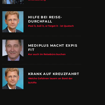
HILFE BEI REISE-
DURCHFALL
Peal it, boil it, or forget it - ist Quatsch
MEDIPLUS MACHT EXPIS
FIT
Kur auch im Reisebüro buchen
KRANK AUF KREUZFAHRT
Welche Gefahren lauern an Bord der
E ALBTRAUM-MACHER
ZUPANCIC TROTZT 
Schiffe
KULTUR
arn-System werden Reisen sicherer
VDRJ ehrt Print-Pionier mit 