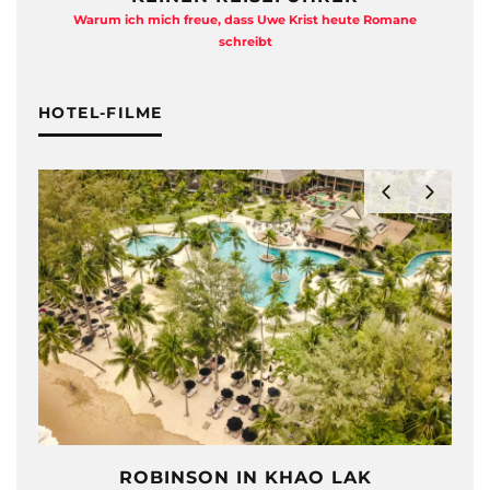
Warum ich mich freue, dass Uwe Krist heute Romane
A
schreibt
HOTEL-FILME
ROBINSON IN KHAO LAK