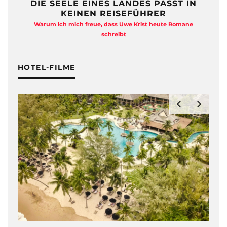
DIE SEELE EINES LANDES PASST IN
KEINEN REISEFÜHRER
Warum ich mich freue, dass Uwe Krist heute Romane
A
schreibt
HOTEL-FILME