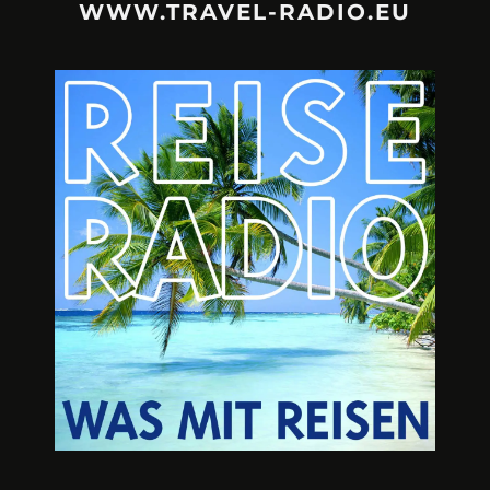
WWW.TRAVEL-RADIO.EU
URLAUBSFRUST – IST REISEN
A3M – DI
KAPUTT?
Mit Krisen-Frühw
Philipp Laage „Travel is broken“ - Wege aus der
Urlaubsfalle