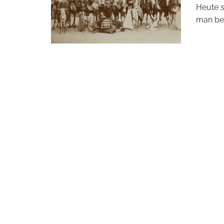
Heute 
man be