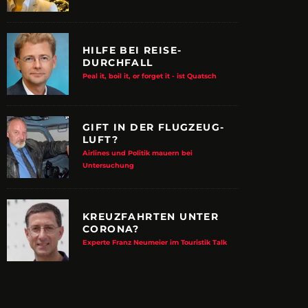
HILFE BEI REISE-
DURCHFALL
Peal it, boil it, or forget it - ist Quatsch
GIFT IN DER FLUGZEUG-
LUFT?
Airlines und Politik mauern bei
Untersuchung
KREUZFAHRTEN UNTER
CORONA?
E ALBTRAUM-MACHER
ZUPANCIC TROTZT 
Experte Franz Neumeier im Touristik Talk
KULTUR
arn-System werden Reisen sicherer
VDRJ ehrt Print-Pionier mit 