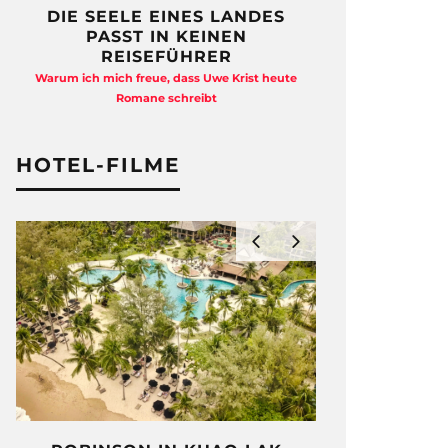
DIE SEELE EINES LANDES
FREIHEI
PASST IN KEINEN
QUAD
REISEFÜHRER
Anja Kocherscheid
Warum ich mich freue, dass Uwe Krist heute
Ausst
Romane schreibt
HOTEL-FILME