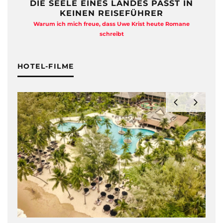
DIE SEELE EINES LANDES PASST IN
KEINEN REISEFÜHRER
Warum ich mich freue, dass Uwe Krist heute Romane
A
schreibt
HOTEL-FILME