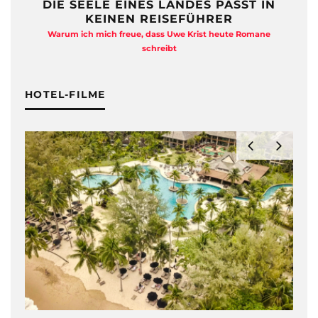
DIE SEELE EINES LANDES PASST IN
KEINEN REISEFÜHRER
Warum ich mich freue, dass Uwe Krist heute Romane
A
schreibt
HOTEL-FILME