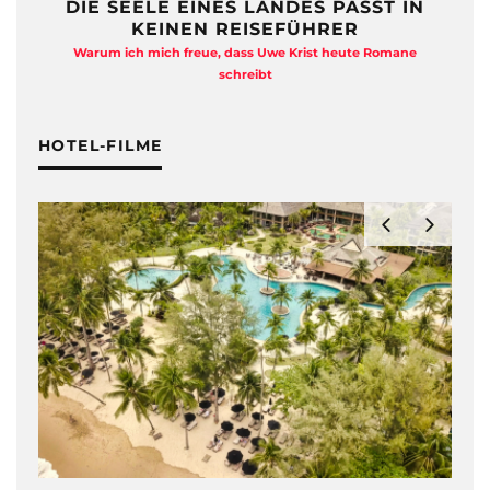
DIE SEELE EINES LANDES PASST IN
KEINEN REISEFÜHRER
Warum ich mich freue, dass Uwe Krist heute Romane
A
schreibt
HOTEL-FILME