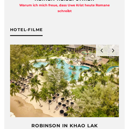
Warum ich mich freue, dass Uwe Krist heute Romane
A
schreibt
HOTEL-FILME
ROBINSON IN KHAO LAK