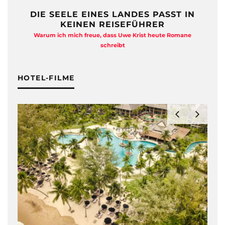
DIE SEELE EINES LANDES PASST IN
KEINEN REISEFÜHRER
Warum ich mich freue, dass Uwe Krist heute Romane
A
schreibt
HOTEL-FILME