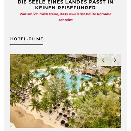
DIE SEELE EINES LANDES PASST IN
KEINEN REISEFÜHRER
Warum ich mich freue, dass Uwe Krist heute Romane
A
schreibt
HOTEL-FILME