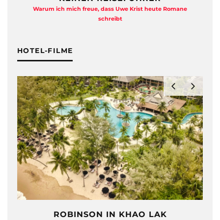
Warum ich mich freue, dass Uwe Krist heute Romane
A
schreibt
HOTEL-FILME
ROBINSON IN KHAO LAK