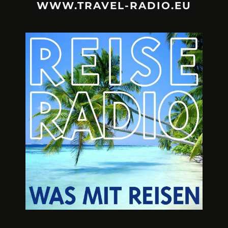
WWW.TRAVEL-RADIO.EU
URLAUBSFRUST – IST REISEN
A3M – DI
KAPUTT?
Mit Krisen-Frühw
Philipp Laage „Travel is broken“ - Wege aus der
Urlaubsfalle