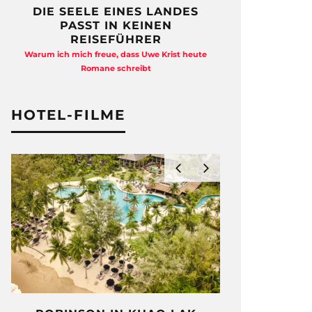
DIE SEELE EINES LANDES
FREIHEI
PASST IN KEINEN
QUAD
REISEFÜHRER
Anja Kocherscheid
Warum ich mich freue, dass Uwe Krist heute
Ausst
Romane schreibt
HOTEL-FILME