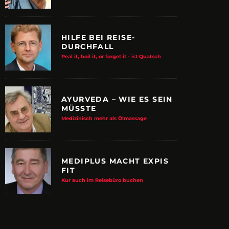
HILFE BEI REISE-
DURCHFALL
Peal it, boil it, or forget it - ist Quatsch
AYURVEDA – WIE ES SEIN
MÜSSTE
Medizinisch mehr als Ölmassage
MEDIPLUS MACHT EXPIS
FIT
E ALBTRAUM-MACHER
ZUPANCIC TROTZT 
Kur auch im Reisebüro buchen
KULTUR
arn-System werden Reisen sicherer
VDRJ ehrt Print-Pionier mit 