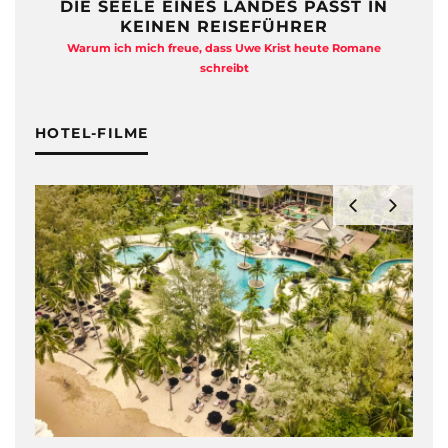
DIE SEELE EINES LANDES PASST IN
KEINEN REISEFÜHRER
Warum ich mich freue, dass Uwe Krist heute Romane
A
schreibt
HOTEL-FILME