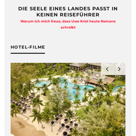
DIE SEELE EINES LANDES PASST IN
KEINEN REISEFÜHRER
Warum ich mich freue, dass Uwe Krist heute Romane
A
schreibt
HOTEL-FILME