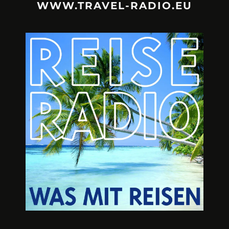
WWW.TRAVEL-RADIO.EU
URLAUBSFRUST – IST REISEN
A3M – DI
KAPUTT?
Mit Krisen-Frühw
Philipp Laage „Travel is broken“ - Wege aus der
Urlaubsfalle