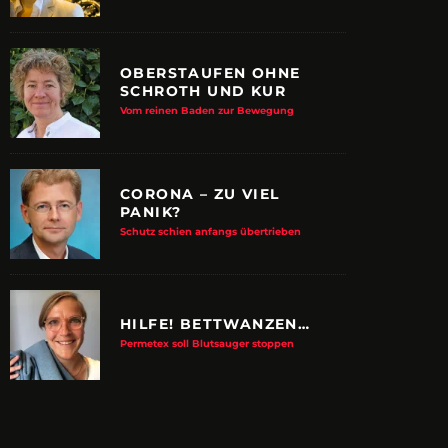
OBERSTAUFEN OHNE
SCHROTH UND KUR
Vom reinen Baden zur Bewegung
CORONA – ZU VIEL
PANIK?
Schutz schien anfangs übertrieben
HILFE! BETTWANZEN…
Permetex soll Blutsauger stoppen
E ALBTRAUM-MACHER
ZUPANCIC TROTZT 
KULTUR
arn-System werden Reisen sicherer
VDRJ ehrt Print-Pionier mit 