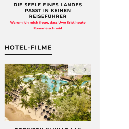
DIE SEELE EINES LANDES
FREIHEI
PASST IN KEINEN
QUAD
REISEFÜHRER
Anja Kocherscheid
Warum ich mich freue, dass Uwe Krist heute
Ausst
Romane schreibt
HOTEL-FILME