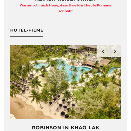
Warum ich mich freue, dass Uwe Krist heute Romane
A
schreibt
HOTEL-FILME
ROBINSON IN KHAO LAK