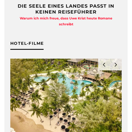
DIE SEELE EINES LANDES PASST IN
KEINEN REISEFÜHRER
Warum ich mich freue, dass Uwe Krist heute Romane
A
schreibt
HOTEL-FILME