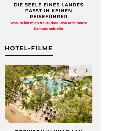
DIE SEELE EINES LANDES
FREIHEI
PASST IN KEINEN
QUAD
REISEFÜHRER
Anja Kocherscheid
Warum ich mich freue, dass Uwe Krist heute
Ausst
Romane schreibt
HOTEL-FILME