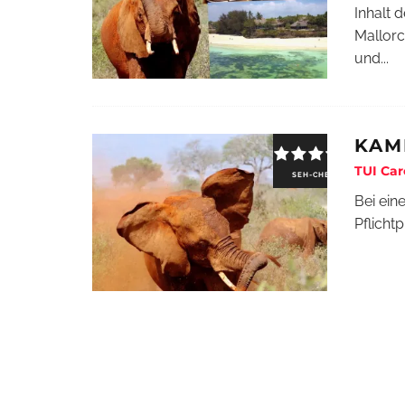
Inhalt 
Mallorc
und
...
KAM
TUI Car
SEH-CHECK
Bei ein
Pflich