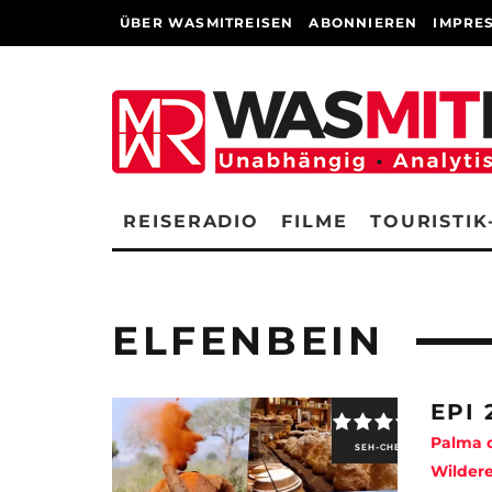
ÜBER WASMITREISEN
ABONNIEREN
IMPRE
REISERADIO
FILME
TOURISTIK
ELFENBEIN
EPI 
Palma d
SEH-CHECK
Wildere