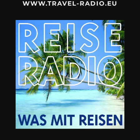
WWW.TRAVEL-RADIO.EU
URLAUBSFRUST – IST REISEN
A3M – DI
KAPUTT?
Mit Krisen-Frühw
Philipp Laage „Travel is broken“ - Wege aus der
Urlaubsfalle