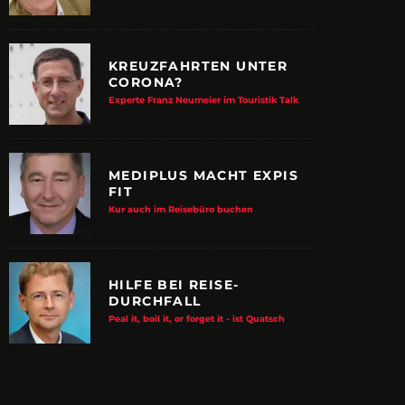
KREUZFAHRTEN UNTER
CORONA?
Experte Franz Neumeier im Touristik Talk
MEDIPLUS MACHT EXPIS
FIT
Kur auch im Reisebüro buchen
HILFE BEI REISE-
DURCHFALL
E ALBTRAUM-MACHER
ZUPANCIC TROTZT 
Peal it, boil it, or forget it - ist Quatsch
KULTUR
arn-System werden Reisen sicherer
VDRJ ehrt Print-Pionier mit 