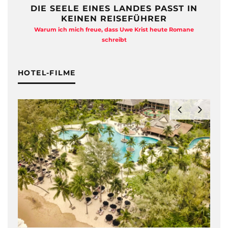
DIE SEELE EINES LANDES PASST IN
KEINEN REISEFÜHRER
Warum ich mich freue, dass Uwe Krist heute Romane
A
schreibt
HOTEL-FILME