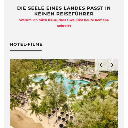
DIE SEELE EINES LANDES PASST IN
KEINEN REISEFÜHRER
Warum ich mich freue, dass Uwe Krist heute Romane
A
schreibt
HOTEL-FILME