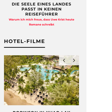
DIE SEELE EINES LANDES
FREIHEI
PASST IN KEINEN
QUAD
REISEFÜHRER
Anja Kocherscheid
Warum ich mich freue, dass Uwe Krist heute
Ausst
Romane schreibt
HOTEL-FILME