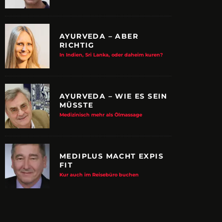
AYURVEDA – ABER
RICHTIG
In Indien, Sri Lanka, oder daheim kuren?
AYURVEDA – WIE ES SEIN
MÜSSTE
Medizinisch mehr als Ölmassage
MEDIPLUS MACHT EXPIS
FIT
E ALBTRAUM-MACHER
ZUPANCIC TROTZT 
Kur auch im Reisebüro buchen
KULTUR
arn-System werden Reisen sicherer
VDRJ ehrt Print-Pionier mit 