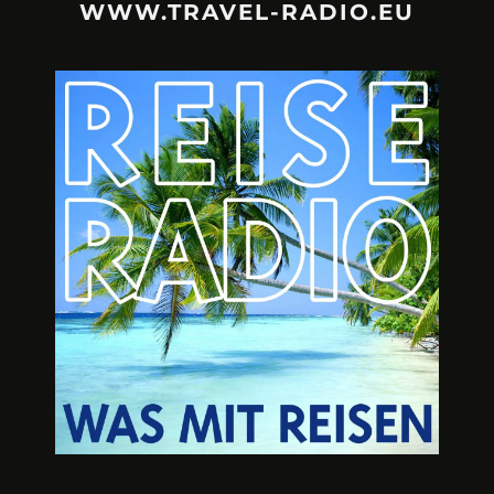
WWW.TRAVEL-RADIO.EU
URLAUBSFRUST – IST REISEN
A3M – DI
KAPUTT?
Mit Krisen-Frühw
Philipp Laage „Travel is broken“ - Wege aus der
Urlaubsfalle