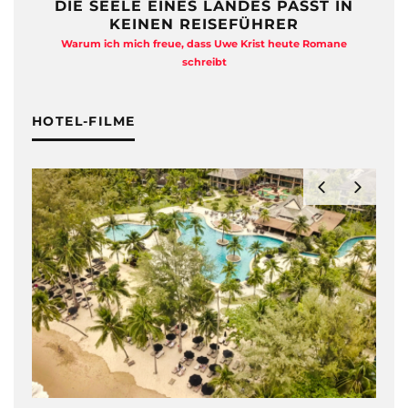
DIE SEELE EINES LANDES PASST IN
KEINEN REISEFÜHRER
Warum ich mich freue, dass Uwe Krist heute Romane
A
schreibt
HOTEL-FILME