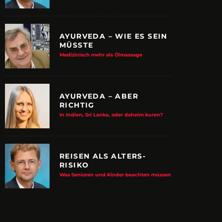
AYURVEDA – WIE ES SEIN
MÜSSTE
Medizinisch mehr als Ölmassage
AYURVEDA – ABER
RICHTIG
In Indien, Sri Lanka, oder daheim kuren?
REISEN ALS ALTERS-
RISIKO
E ALBTRAUM-MACHER
ZUPANCIC TROTZT 
Was Senioren und Kinder beachten müssen
KULTUR
arn-System werden Reisen sicherer
VDRJ ehrt Print-Pionier mit 