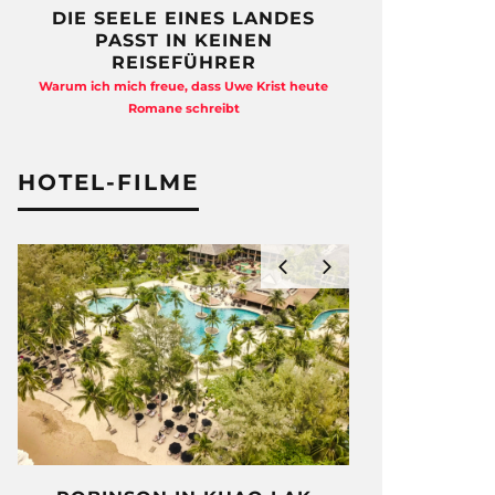
DIE SEELE EINES LANDES
FREIHEI
PASST IN KEINEN
QUAD
REISEFÜHRER
Anja Kocherscheid
Warum ich mich freue, dass Uwe Krist heute
Ausst
Romane schreibt
HOTEL-FILME