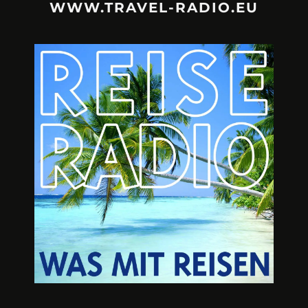
WWW.TRAVEL-RADIO.EU
URLAUBSFRUST – IST REISEN
A3M – DI
KAPUTT?
Mit Krisen-Frühw
Philipp Laage „Travel is broken“ - Wege aus der
Urlaubsfalle