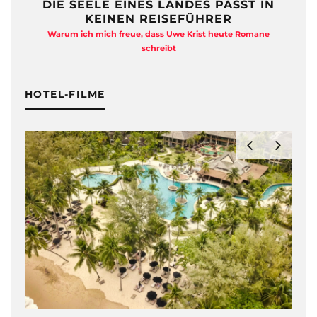
DIE SEELE EINES LANDES PASST IN
KEINEN REISEFÜHRER
Warum ich mich freue, dass Uwe Krist heute Romane
A
schreibt
HOTEL-FILME